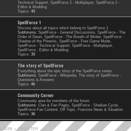
Technical Support
,
SpellForce 2 - Multiplayer
,
SpellForce 2 -
Editor & Modding
Topics:
45
SpellForce 1
Discuss about all topics which belong to SpellForce 1
Subforums:
SpellForce - General Discussions
,
SpellForce - The
Order of Dawn
,
SpellForce - The Breath of Winter
,
SpellForce -
Shadow of the Phoenix
,
SpellForce - Free Game Mode
,
SpellForce - Technical Support
,
SpellForce - Multiplayer
,
SpellForce - Editor & Modding
Topics:
35
The story of SpellForce
Everything about the epic story of the SpellForce series
Subforums:
SpellForce - Wikipedia
,
The story of SpellForce -
Questions & Answers
Topics:
46
Community Corner
Community area for members of the forum
Subforums:
Clan & Fan Pages
,
SpellForce - Shaikan Cycle
,
SpellForce Fan Content
,
Off Topic
,
Francise News & Situation
Topics:
36
LOGIN
•
REGISTER