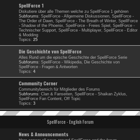
SpellForce 1
Diskutiere über alle Themen welche zu SpellForce 1 gehören
Subforums:
SpellForce - Allgemeine Diskussionen
,
SpellForce -
The Order of Dawn
,
SpellForce - The Breath of Winter
,
SpellForce
- Shadow of the Phoenix
,
SpellForce - Freies Spiel
,
SpellForce -
Technischer Support
,
SpellForce - Multiplayer
,
SpellForce - Editor
& Modding
Topics:
25
Die Geschichte von SpellForce
Alles Rund um die epische Geschichte der SpellForce Serie
Subforums:
SpellForce - Wikipedia
,
Die Geschichte von
SpellForce - Fragen & Antworten
Topics:
4
Community Corner
Communitybereich für Mitglieder des Forums
Subforums:
Clan & Fanseiten
,
SpellForce - Shaikan Zyklus
,
SpellForce Fan Content
,
Off Topic
Topics:
3
SpellForce - English Forum
News & Announcements