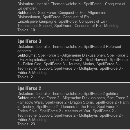
Diskutiere über alle Themen welche zu SpellForce - Conquest of
Eo gehören
Subforums:
SpellForce: Conquest of Eo - Allgemeine
Diskussionen
,
SpellForce: Conquest of Eo -
Einzelspielerkampagne
,
SpellForce: Conquest of Eo -
Technischer Support
,
SpellForce: Conquest of Eo - Modding
Topics:
10
SpellForce 3
Diskutiere über alle Themen welche zu SpellForce 3 Reforced
gehören
Subforums:
SpellForce 3 - Allgemeine Diskussionen
,
SpellForce 3
- Einzelspielerkampagne
,
SpellForce 3 - Soul Harvest
,
SpellForce
3 - Fallen God
,
SpellForce 3 - Journey Modus
,
SpellForce 3 -
Technischer Support
,
SpellForce 3 - Multiplayer
,
SpellForce 3 -
Editor & Modding
Topics:
2
SpellForce 2
Diskutiere über alle Themen welche zu SpellForce 2 gehören
Subforums:
SpellForce 2 - Allgemeine Diskussionen
,
SpellForce 2
- Shadow Wars
,
SpellForce 2 - Dragon Storm
,
SpellForce 2 - Faith
in Destiny
,
SpellForce 2 - Demons of the Past
,
SpellForce 2 -
Freies Spiel
,
SpellForce 2 - Masters of War
,
SpellForce 2 -
Technischer Support
,
SpellForce 2 - Multiplayer
,
SpellForce 2 -
Editor & Modding
Topics:
23