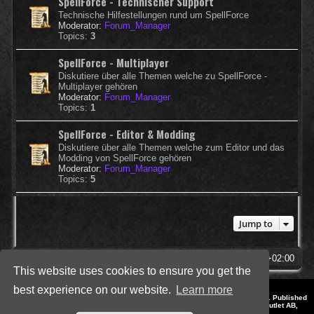
SpellForce - Technischer Support
Technische Hilfestellungen rund um SpellForce
Moderator:
Forum_Manager
Topics:
3
SpellForce - Multiplayer
Diskutiere über alle Themen welche zu SpellForce -
Multiplayer gehören
Moderator:
Forum_Manager
Topics:
1
SpellForce - Editor & Modding
Diskutiere über alle Themen welche zum Editor und das
Modding von SpellForce gehören
Moderator:
Forum_Manager
Topics:
5
Jump to
SpellForce Forum
All times are
UTC+02:00
This website uses cookies to ensure you get the
best experience on our website.
Learn more
*
Style by IT-Huskys for
SpellForce
© 2014-2023 by THQNordic GmbH, Austria. Published
by THQNordic GmbH. SpellForce is a registered trademark of GO Game Outlet AB,
Sweden.