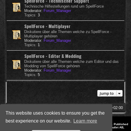
SpellForce - Technischer Support
Technische Hilfestellungen rund um SpellForce
Moderator:
Forum_Manager
Topics:
3
SpellForce - Multiplayer
Diskutiere über alle Themen welche zu SpellForce -
Multiplayer gehören
Moderator:
Forum_Manager
Topics:
1
SpellForce - Editor & Modding
Diskutiere über alle Themen welche zum Editor und das
Modding von SpellForce gehören
Moderator:
Forum_Manager
Topics:
5
Jump to
SpellForce Forum
All times are
UTC+02:00
This website uses cookies to ensure you get the
best experience on our website.
Learn more
*
Style by IT-Huskys for
SpellForce
© 2014-2023 by THQNordic GmbH, Austria. Published
by THQNordic GmbH. SpellForce is a registered trademark of GO Game Outlet AB,
Sweden.