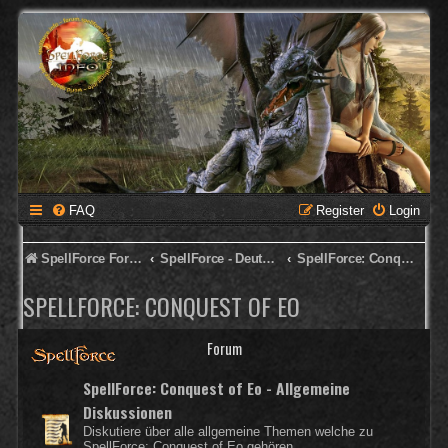
FAQ
Register
Login
SpellForce Forum
SpellForce - Deutsches Forum
SpellForce: Conquest of Eo
SPELLFORCE: CONQUEST OF EO
Forum
SpellForce: Conquest of Eo - Allgemeine
Diskussionen
Diskutiere über alle allgemeine Themen welche zu
SpellForce: Conquest of Eo gehören