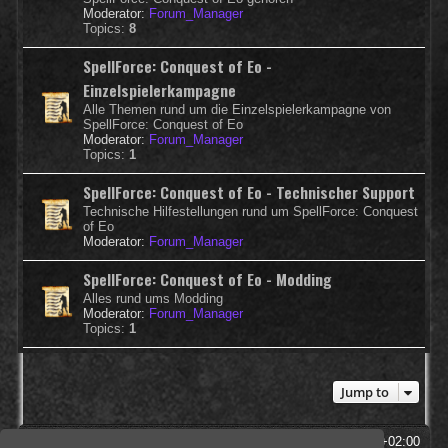
Moderator:
Forum_Manager
Topics:
8
SpellForce: Conquest of Eo -
Einzelspielerkampagne
Alle Themen rund um die Einzelspielerkampagne von
SpellForce: Conquest of Eo
Moderator:
Forum_Manager
Topics:
1
SpellForce: Conquest of Eo - Technischer Support
Technische Hilfestellungen rund um SpellForce: Conquest
of Eo
Moderator:
Forum_Manager
SpellForce: Conquest of Eo - Modding
Alles rund ums Modding
Moderator:
Forum_Manager
Topics:
1
Jump to
SpellForce Forum
All times are
UTC+02:00