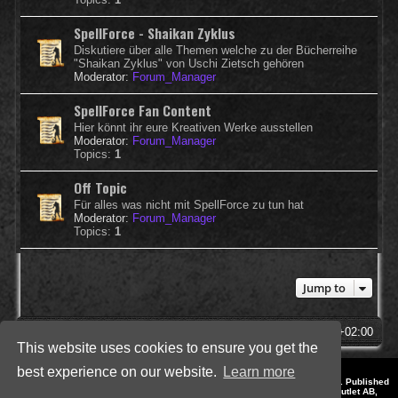
SpellForce - Shaikan Zyklus
Diskutiere über alle Themen welche zu der Bücherreihe
"Shaikan Zyklus" von Uschi Zietsch gehören
Moderator:
Forum_Manager
SpellForce Fan Content
Hier könnt ihr eure Kreativen Werke ausstellen
Moderator:
Forum_Manager
Topics:
1
Off Topic
Für alles was nicht mit SpellForce zu tun hat
Moderator:
Forum_Manager
Topics:
1
Jump to
SpellForce Forum
All times are
UTC+02:00
This website uses cookies to ensure you get the
best experience on our website.
Learn more
*
Style by IT-Huskys for
SpellForce
© 2014-2023 by THQNordic GmbH, Austria. Published
by THQNordic GmbH. SpellForce is a registered trademark of GO Game Outlet AB,