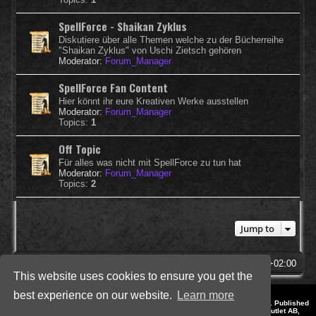
SpellForce - Shaikan Zyklus
Diskutiere über alle Themen welche zu der Bücherreihe
"Shaikan Zyklus" von Uschi Zietsch gehören
Moderator:
Forum_Manager
SpellForce Fan Content
Hier könnt ihr eure Kreativen Werke ausstellen
Moderator:
Forum_Manager
Topics:
1
Off Topic
Für alles was nicht mit SpellForce zu tun hat
Moderator:
Forum_Manager
Topics:
2
Jump to
SpellForce Forum
All times are
UTC+02:00
This website uses cookies to ensure you get the
best experience on our website.
Learn more
*
Style by IT-Huskys for
SpellForce
© 2014-2023 by THQNordic GmbH, Austria. Published
by THQNordic GmbH. SpellForce is a registered trademark of GO Game Outlet AB,