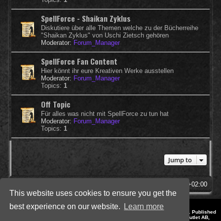
SpellForce - Shaikan Zyklus
Diskutiere über alle Themen welche zu der Bücherreihe
"Shaikan Zyklus" von Uschi Zietsch gehören
Moderator:
Forum_Manager
SpellForce Fan Content
Hier könnt ihr eure Kreativen Werke ausstellen
Moderator:
Forum_Manager
Topics:
1
Off Topic
Für alles was nicht mit SpellForce zu tun hat
Moderator:
Forum_Manager
Topics:
1
Jump to
SpellForce Forum
All times are
UTC+02:00
This website uses cookies to ensure you get the
best experience on our website.
Learn more
*
Style by IT-Huskys for
SpellForce
© 2014-2023 by THQNordic GmbH, Austria. Published
by THQNordic GmbH. SpellForce is a registered trademark of GO Game Outlet AB,