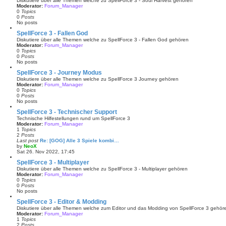
Diskutiere über alle Themen welche zu SpellForce 3 - Soul Harvest gehören
Moderator:
Forum_Manager
0
Topics
0
Posts
No posts
SpellForce 3 - Fallen God
Diskutiere über alle Themen welche zu SpellForce 3 - Fallen God gehören
Moderator:
Forum_Manager
0
Topics
0
Posts
No posts
SpellForce 3 - Journey Modus
Diskutiere über alle Themen welche zu SpellForce 3 Journey gehören
Moderator:
Forum_Manager
0
Topics
0
Posts
No posts
SpellForce 3 - Technischer Support
Technische Hilfestellungen rund um SpellForce 3
Moderator:
Forum_Manager
1
Topics
2
Posts
Last post
Re: [GOG] Alle 3 Spiele kombi…
by
NeoX
V
Sat 26. Nov 2022, 17:45
i
e
SpellForce 3 - Multiplayer
w
Diskutiere über alle Themen welche zu SpellForce 3 - Multiplayer gehören
t
Moderator:
Forum_Manager
h
0
Topics
e
0
Posts
l
No posts
a
t
SpellForce 3 - Editor & Modding
e
Diskutiere über alle Themen welche zum Editor und das Modding von SpellForce 3 gehör
s
Moderator:
Forum_Manager
t
1
Topics
p
2
Posts