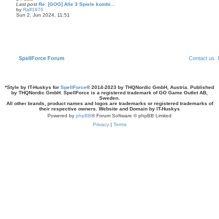
o
Last post
Re: [GOG] Alle 3 Spiele kombi…
s
by
Ralf1976
t
V
Sun 2. Jun 2024, 11:51
i
e
w
t
h
e
l
a
SpellForce Forum
Contact us
t
e
s
t
p
*
Style by IT-Huskys for
SpellForce
© 2014-2023 by THQNordic GmbH, Austria. Published
o
by THQNordic GmbH. SpellForce is a registered trademark of GO Game Outlet AB,
s
Sweden.
t
All other brands, product names and logos are trademarks or registered trademarks of
their respective owners. Website and Domain by IT-Huskys
Powered by
phpBB
® Forum Software © phpBB Limited
Privacy
|
Terms