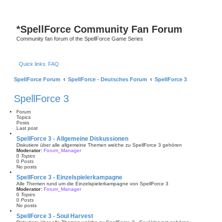
*
SpellForce Community Fan Forum
Community fan forum of the SpellForce Game Series
Quick links
FAQ
SpellForce Forum
SpellForce - Deutsches Forum
SpellForce 3
SpellForce 3
Forum
Topics
Posts
Last post
SpellForce 3 - Allgemeine Diskussionen
Diskutiere über alle allgemeine Themen welche zu SpellForce 3 gehören
Moderator:
Forum_Manager
0
Topics
0
Posts
No posts
SpellForce 3 - Einzelspielerkampagne
Alle Themen rund um die Einzelspielerkampagne von SpellForce 3
Moderator:
Forum_Manager
0
Topics
0
Posts
No posts
SpellForce 3 - Soul Harvest